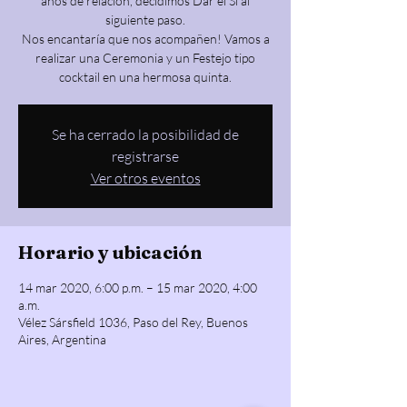
años de relación, decidimos Dar el Sí al
siguiente paso.
Nos encantaría que nos acompañen! Vamos a
realizar una Ceremonia y un Festejo tipo
Se ha cerrado la posibilidad de
registrarse
Ver otros eventos
Horario y ubicación
14 mar 2020, 6:00 p.m. – 15 mar 2020, 4:00
a.m.
Vélez Sársfield 1036, Paso del Rey, Buenos
Aires, Argentina