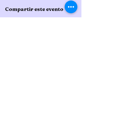
Compartir este evento
Gomita Blanca
CONTACTANOS
52-5560891366
administrador@gomit
ablanca.com