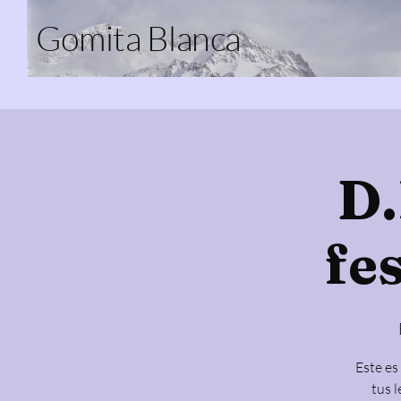
Gomita Blanca
D.
fe
Este es
tus l