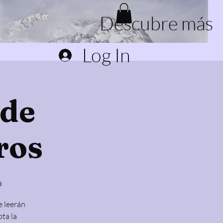
Descubre más
Log In
 de
ros
a
e leerán
pta la