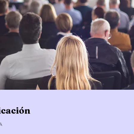
icación
A