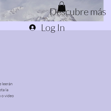
Descubre más
Log In
e leerán
pta la
n o video