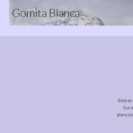
Gomita Blanca
Este es
tus l
atención