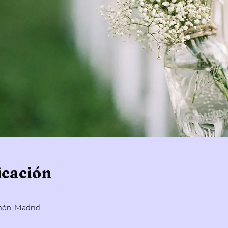
icación
hón, Madrid